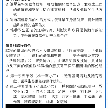
讓學生
學習體育技能，獲取相關的體育知識，並養成正面
Ø
的價值觀和態度，從而建立積極、活躍及健康的生活方
式
透過積極活躍的生活方式，促進
學生
身體健康，提升體適
Ø
能和身體的協調能力
培養
學生
正確的道德行為、判斷力和欣賞優美動作的能
Ø
力，並學會在群體生活中互相合作
體育科課程特色
課程的學習內容包括六大學習範疇：「體育技能」、「健康
及體適能」、「運動的價值和態度」、「安全知識及實踐、
「活動知識」和「審美能力」。由學科知識及技能、共通能
力及正面的價值觀和積極的態度這三個互相關連的部份組
成。
第一學習階段（小一至小三）
︰
透過基礎活動及體育遊
Ø
戲，
讓學生
發展基礎動作技能。
第二學習階段（小四至小六）
︰透過四
類活動範疇
中，教
Ø
授不同項目，
包括
︰
籃球、足球、排球、羽毛球、乒乓
球、基本體操、田項、徑項、西方土風舞、中國舞、創
作舞、體適能活動、跳繩、足毽
等