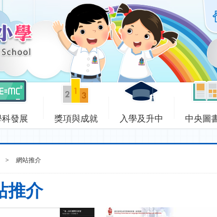
學科發展
獎項與成就
入學及升中
中央圖
>
網站推介
站推介