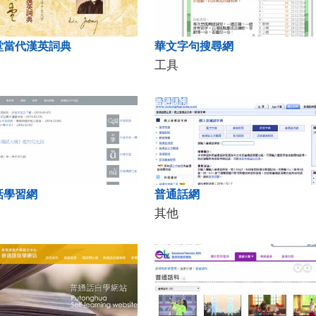
堂當代漢英詞典
華文字句搜尋網
工具
話學習網
普通話網
其他